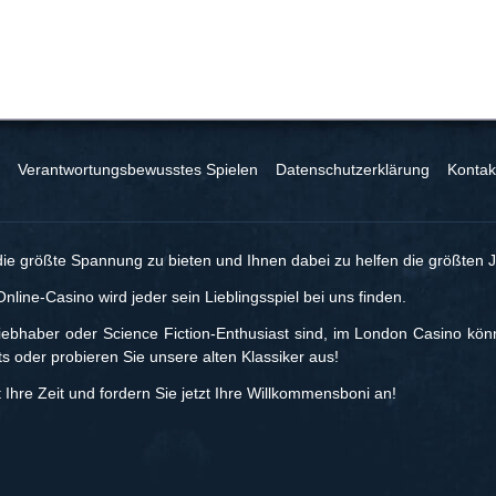
Verantwortungsbewusstes Spielen
Datenschutzerklärung
Kontak
die größte Spannung zu bieten und Ihnen dabei zu helfen die größten 
ine-Casino wird jeder sein Lieblingsspiel bei uns finden.
rliebhaber oder Science Fiction-Enthusiast sind, im London Casino k
s oder probieren Sie unsere alten Klassiker aus!
Ihre Zeit und fordern Sie jetzt Ihre Willkommensboni an!