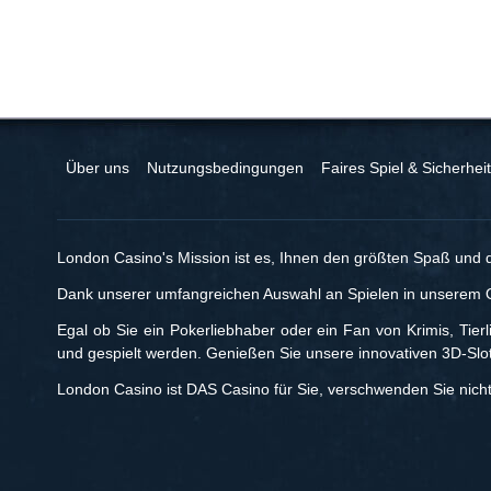
Über uns
Nutzungsbedingungen
Faires Spiel & Sicherheit
London Casino's Mission ist es, Ihnen den größten Spaß und 
Dank unserer umfangreichen Auswahl an Spielen in unserem Onl
Egal ob Sie ein Pokerliebhaber oder ein Fan von Krimis, Tie
und gespielt werden. Genießen Sie unsere innovativen 3D-Slot
London Casino ist DAS Casino für Sie, verschwenden Sie nicht 