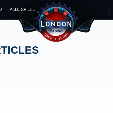
O
ALLE SPIELE
TICLES