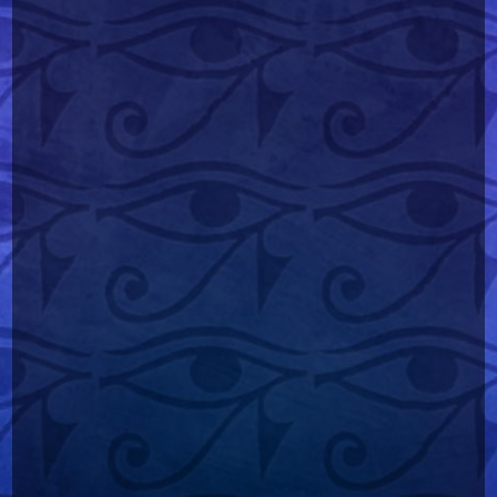
WEITER
WEITER