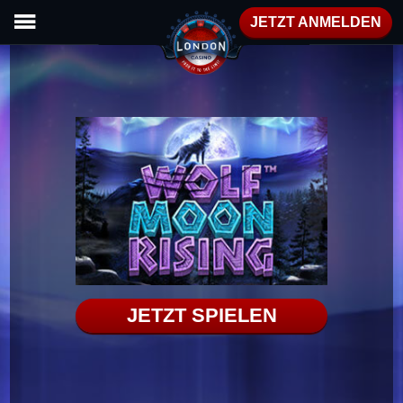
JETZT ANMELDEN
JETZT SPIELEN