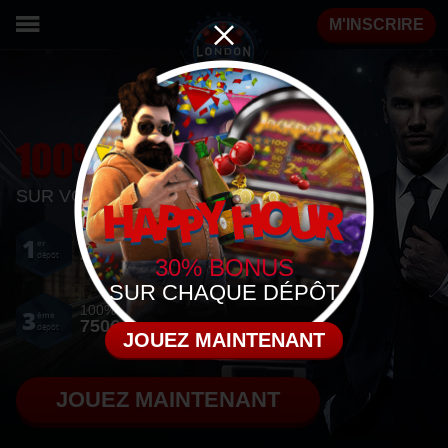
M'INSCRIRE
100% JUSQU'À 1 500€
SUR VOS 3 PREMIERS DÉPÔTS
100%
100%
1
2
jusqu'à
jusqu'à
er
ème
250€
500€
dépôt
dépôt
30% BONUS
SUR CHAQUE DÉPÔT
100%
3
jusqu'à
ème
750€
dépôt
JOUEZ MAINTENANT
JOUEZ MAINTENANT