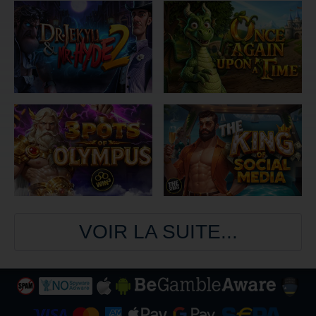
VOIR LA SUITE...