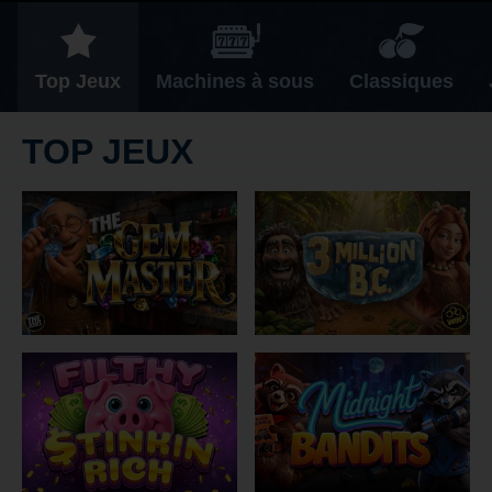
SUIVANT
SUIVANT
Top Jeux
Machines à sous
Classiques
TOP JEUX