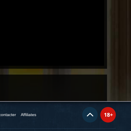
contacter
Affiliates