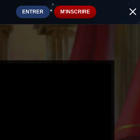
ENTRER
M'INSCRIRE