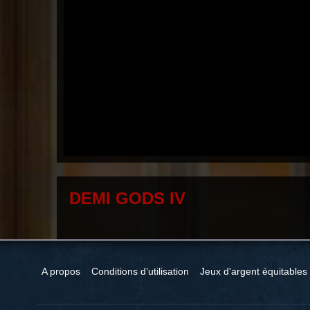
DEMI GODS IV
A propos
Conditions d’utilisation
Jeux d'argent équitables 