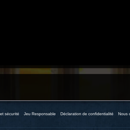
et sécurité
Jeu Responsable
Déclaration de confidentialité
Nous 