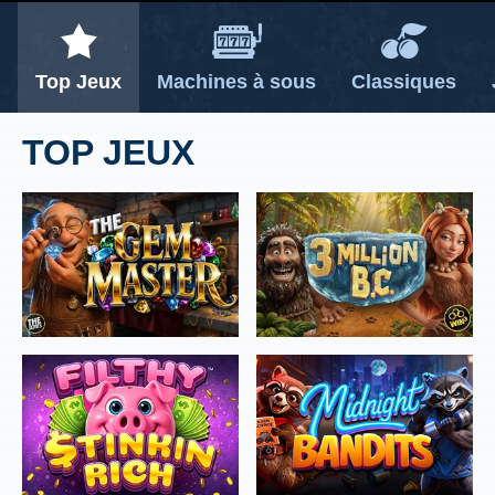
SUIVANT
SUIVANT
Top Jeux
Machines à sous
Classiques
TOP JEUX