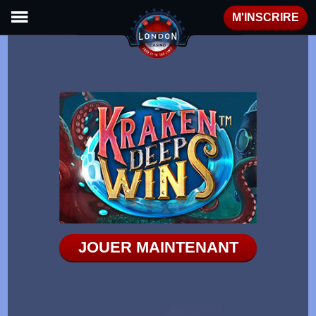
M'INSCRIRE
JOUER MAINTENANT