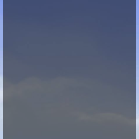
SUIVANT
SUIVANT