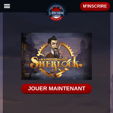
M'INSCRIRE
JOUER MAINTENANT