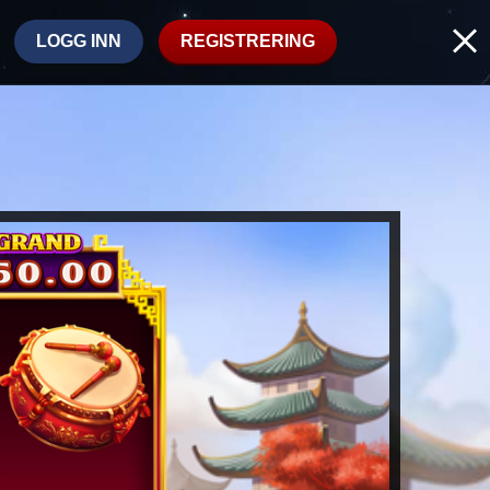
LOGG INN
REGISTRERING