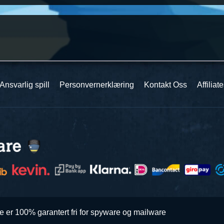
Ansvarlig spill
Personvernerklæring
Kontakt Oss
Affiliat
e er 100% garantert fri for spyware og mailware