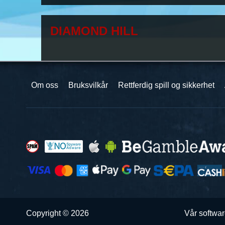
DIAMOND HILL
Om oss
Bruksvilkår
Rettferdig spill og sikkerhet
Copyright © 2026
Vår softwar