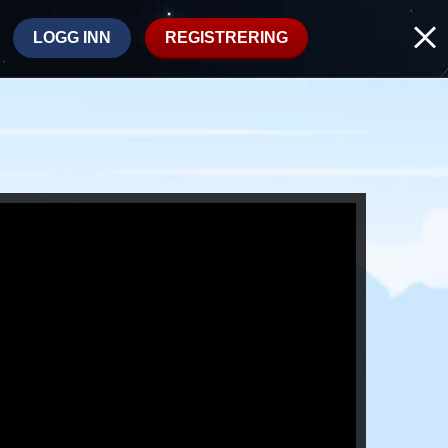
LOGG INN
REGISTRERING