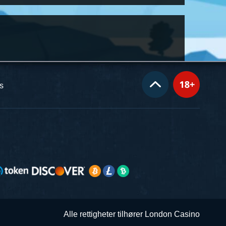
es
Alle rettigheter tilhører London Casino