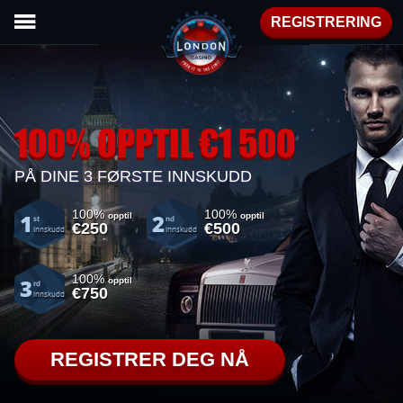
REGISTRERING
100% OPPTIL €1 500
PÅ DINE 3 FØRSTE INNSKUDD
100%
100%
1
2
opptil
opptil
st
nd
€250
€500
innskudd
innskudd
100%
3
opptil
rd
€750
innskudd
REGISTRER DEG NÅ