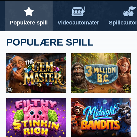
NESTE
NESTE
Populære spill
Videoautomater
Spilleauto
POPULÆRE SPILL