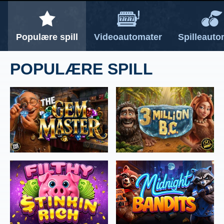
NESTE
NESTE
Populære spill
Videoautomater
Spilleauto
POPULÆRE SPILL