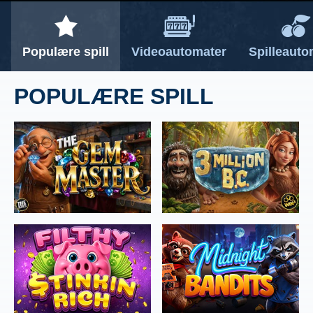
NESTE
NESTE
Populære spill
Videoautomater
Spilleauto
POPULÆRE SPILL