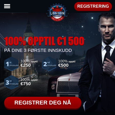
REGISTRERING
100% OPPTIL €1 500
PÅ DINE 3 FØRSTE INNSKUDD
100%
100%
1
2
opptil
opptil
st
nd
€250
€500
innskudd
innskudd
100%
3
opptil
rd
€750
innskudd
REGISTRER DEG NÅ