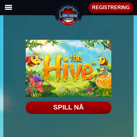
REGISTRERING
SPILL NÅ